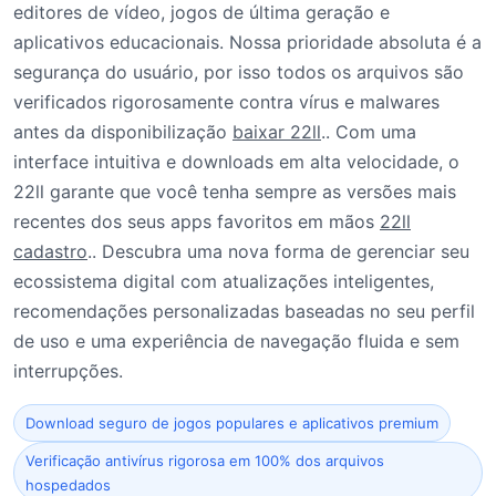
editores de vídeo, jogos de última geração e
aplicativos educacionais. Nossa prioridade absoluta é a
segurança do usuário, por isso todos os arquivos são
verificados rigorosamente contra vírus e malwares
antes da disponibilização
baixar 22ll
.. Com uma
interface intuitiva e downloads em alta velocidade, o
22ll garante que você tenha sempre as versões mais
recentes dos seus apps favoritos em mãos
22ll
cadastro
.. Descubra uma nova forma de gerenciar seu
ecossistema digital com atualizações inteligentes,
recomendações personalizadas baseadas no seu perfil
de uso e uma experiência de navegação fluida e sem
interrupções.
Download seguro de jogos populares e aplicativos premium
Verificação antivírus rigorosa em 100% dos arquivos
hospedados