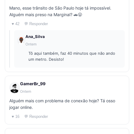
Mano, esse trânsito de São Paulo hoje tá impossível.
Alguém mais preso na Marginal? 🚗😤
♥ 42
💬 Responder
Ana_Silva
Ontem
Tô aqui também, faz 40 minutos que não ando
um metro. Desisto!
GamerBr_99
Ontem
Alguém mais com problema de conexão hoje? Tá osso
jogar online.
♥ 16
💬 Responder