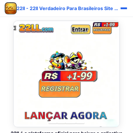
22ll - 22ll Verdadeiro Para Brasileiros Site | Promo Rápido 💎