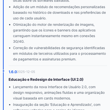
dicas sobre os softwares baixados.
Adição de um módulo de recomendações personalizadas
baseado no histórico de downloads e nas preferências de
uso de cada usuário.
Otimização do motor de renderização de imagens,
garantindo que os ícones e banners dos aplicativos
carreguem instantaneamente mesmo em conexões
3G/4G.
Correção de vulnerabilidades de segurança identificadas
em módulos de terceiros utilizados para o processamento
de pagamentos e assinaturas premium.
1.6.0
2025-12-05
Educação e Redesign de Interface (UI 2.0)
Lançamento da nova Interface de Usuário 2.0, com
design responsivo, animações fluidas e uma organização
visual baseada em cards modernos.
Inauguração da seção 'Educação e Aprendizado', com