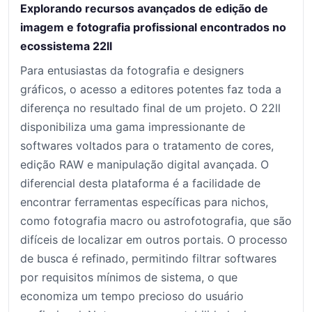
Explorando recursos avançados de edição de
imagem e fotografia profissional encontrados no
ecossistema 22ll
Para entusiastas da fotografia e designers
gráficos, o acesso a editores potentes faz toda a
diferença no resultado final de um projeto. O 22ll
disponibiliza uma gama impressionante de
softwares voltados para o tratamento de cores,
edição RAW e manipulação digital avançada. O
diferencial desta plataforma é a facilidade de
encontrar ferramentas específicas para nichos,
como fotografia macro ou astrofotografia, que são
difíceis de localizar em outros portais. O processo
de busca é refinado, permitindo filtrar softwares
por requisitos mínimos de sistema, o que
economiza um tempo precioso do usuário