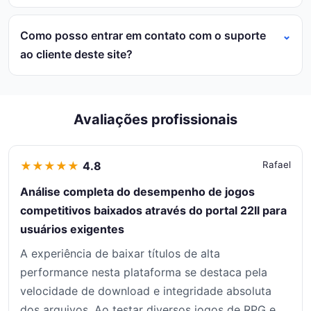
Como posso entrar em contato com o suporte
ao cliente deste site?
Avaliações profissionais
★
★
★
★
★
4.8
Rafael
Análise completa do desempenho de jogos
competitivos baixados através do portal 22ll para
usuários exigentes
A experiência de baixar títulos de alta
performance nesta plataforma se destaca pela
velocidade de download e integridade absoluta
dos arquivos. Ao testar diversos jogos de RPG e