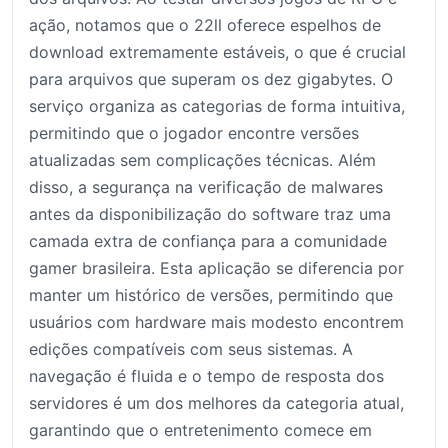
ação, notamos que o 22ll oferece espelhos de
download extremamente estáveis, o que é crucial
para arquivos que superam os dez gigabytes. O
serviço organiza as categorias de forma intuitiva,
permitindo que o jogador encontre versões
atualizadas sem complicações técnicas. Além
disso, a segurança na verificação de malwares
antes da disponibilização do software traz uma
camada extra de confiança para a comunidade
gamer brasileira. Esta aplicação se diferencia por
manter um histórico de versões, permitindo que
usuários com hardware mais modesto encontrem
edições compatíveis com seus sistemas. A
navegação é fluida e o tempo de resposta dos
servidores é um dos melhores da categoria atual,
garantindo que o entretenimento comece em