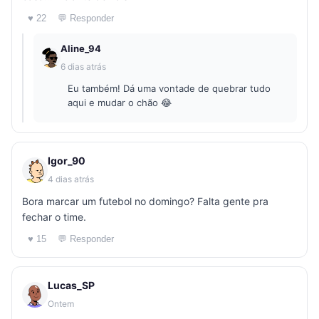
♥ 22
💬 Responder
Aline_94
6 dias atrás
Eu também! Dá uma vontade de quebrar tudo
aqui e mudar o chão 😂
Igor_90
4 dias atrás
Bora marcar um futebol no domingo? Falta gente pra
fechar o time.
♥ 15
💬 Responder
Lucas_SP
Ontem