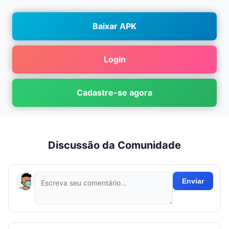
Baixar APK
Login
Cadastre-se agora
Discussão da Comunidade
Enviar