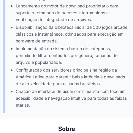
Lançamento do motor de download proprietário com
suporte a retomada de pacotes interrompidos e
verificação de integridade de arquivos.
Disponibilização da biblioteca inicial de 500 jogos arcade
clássicos e instantâneos, otimizados para execução em
hardware de entrada.
Implementação do sistema básico de categorias,
permitindo filtrar conteúdos por gênero, tamanho de
arquivo e popularidade.
Configuração dos servidores principais na região da
América Latina para garantir baixa latência e downloads
de alta velocidade para usuários brasileiros.
Criação da interface de usuário minimalista com foco em
acessibilidade e navegação intuitiva para todas as faixas
etárias.
Sobre