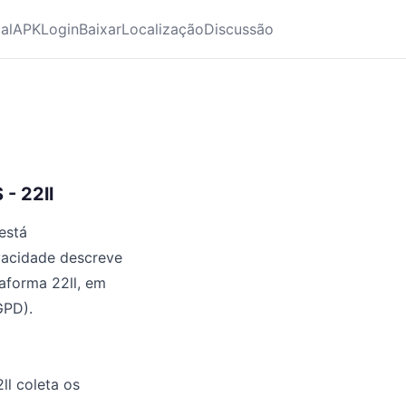
ial
APK
Login
Baixar
Localização
Discussão
- 22ll
está
vacidade descreve
aforma 22ll, em
GPD).
ll coleta os