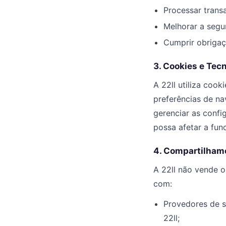
Processar trans
Melhorar a segu
Cumprir obrigaçõ
3. Cookies e Tec
A 22ll utiliza coo
preferências de na
gerenciar as conf
possa afetar a fun
4. Compartilham
A 22ll não vende o
com:
Provedores de s
22ll;