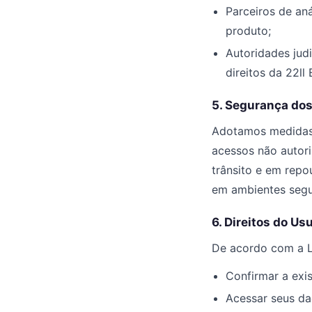
Parceiros de an
produto;
Autoridades jud
direitos da 22ll
5. Segurança do
Adotamos medidas t
acessos não autori
trânsito e em repo
em ambientes segu
6. Direitos do Us
De acordo com a LG
Confirmar a exi
Acessar seus da