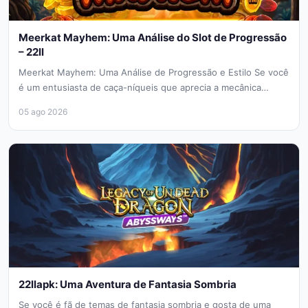
Meerkat Mayhem: Uma Análise do Slot de Progressão
– 22ll
Meerkat Mayhem: Uma Análise de Progressão e Estilo Se você
é um entusiasta de caça-níqueis que aprecia a mecânica
clássica...
05 ago 2026
22llapk: Uma Aventura de Fantasia Sombria
Se você é fã de temas de fantasia sombria e gosta de uma